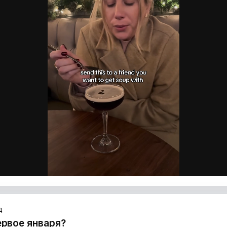
д
ервое января?