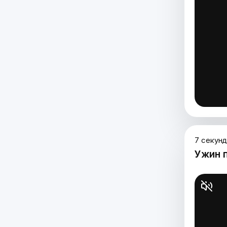
7 секун
Ужин 