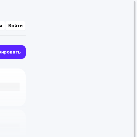
я
Войти
рировать