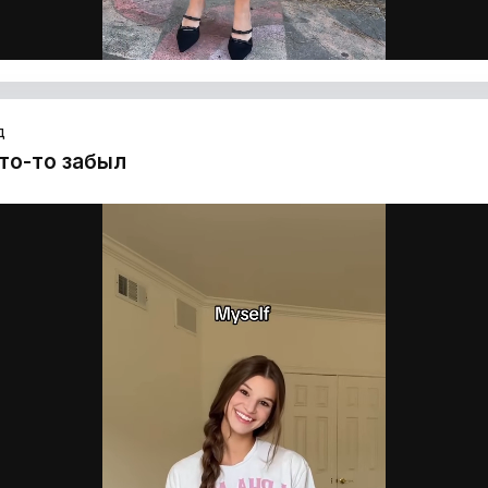
д
что-то забыл