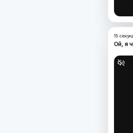
15 секун
Ой, я 