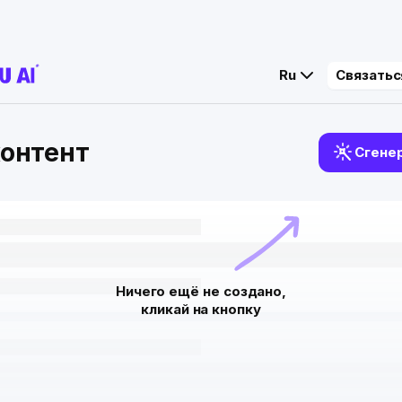
Ru
Связатьс
онтент
Сгене
Ничего ещё не создано,

кликай на кнопку