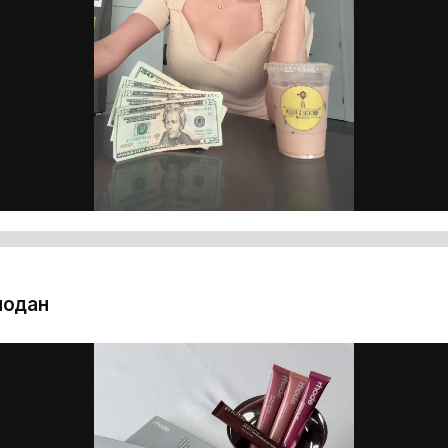
д
подан